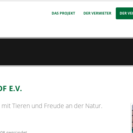
DAS PROJEKT
DER VERMIETER
DER VE
 E.V.
 mit Tieren und Freude an der Natur.
008 gegründet.