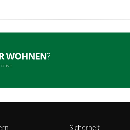
ER WOHNEN
?
ative.
ern
Sicherheit